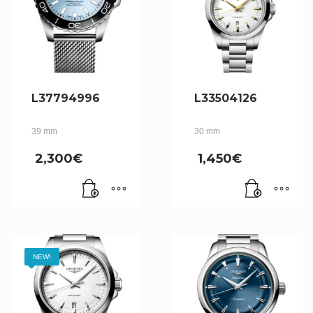
L37794996
L33504126
39 mm
30 mm
2,300
€
1,450
€
NEW!