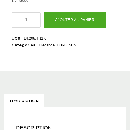
1 en stock
quantité
AJOUTER AU PANIER
de
L42094116
UGS :
L4.209.4.11.6
Catégories :
,
Elegance
LONGINES
DESCRIPTION
DESCRIPTION