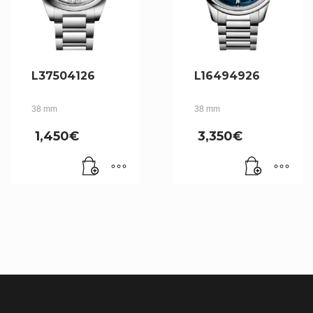
L37504126
L16494926
38 mm
38 mm
1,450
€
3,350
€