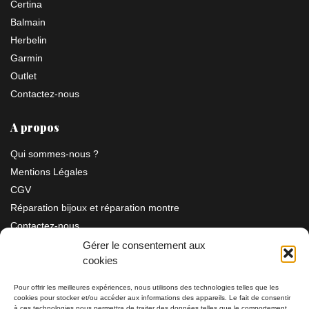
Certina
Balmain
Herbelin
Garmin
Outlet
Contactez-nous
A propos
Qui sommes-nous ?
Mentions Légales
CGV
Réparation bijoux et réparation montre
Contactez-nous
Gérer le consentement aux
cookies
Information
Pour offrir les meilleures expériences, nous utilisons des technologies telles que les
cookies pour stocker et/ou accéder aux informations des appareils. Le fait de consentir
à ces technologies nous permettra de traiter des données telles que le comportement