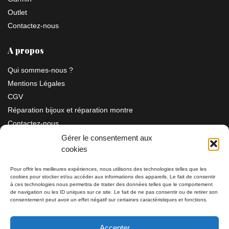
Outlet
Contactez-nous
A propos
Qui sommes-nous ?
Mentions Légales
CGV
Réparation bijoux et réparation montre
Contactez-nous
Gérer le consentement aux
cookies
Information
Pour offrir les meilleures expériences, nous utilisons des technologies telles que les
cookies pour stocker et/ou accéder aux informations des appareils. Le fait de consentir
à ces technologies nous permettra de traiter des données telles que le comportement
Bijouterie SIAUD
11 rue Masséna 06000 NICE
de navigation ou les ID uniques sur ce site. Le fait de ne pas consentir ou de retirer son
consentement peut avoir un effet négatif sur certaines caractéristiques et fonctions.
du mardi au samedi de 9h30 à 19h00
Accepter