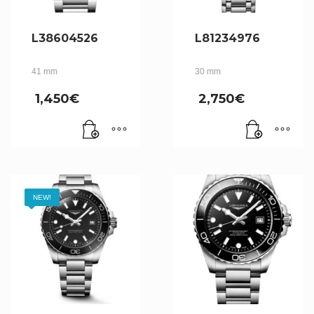
L38604526
L81234976
41 mm
30 mm
1,450
€
2,750
€
NEW!