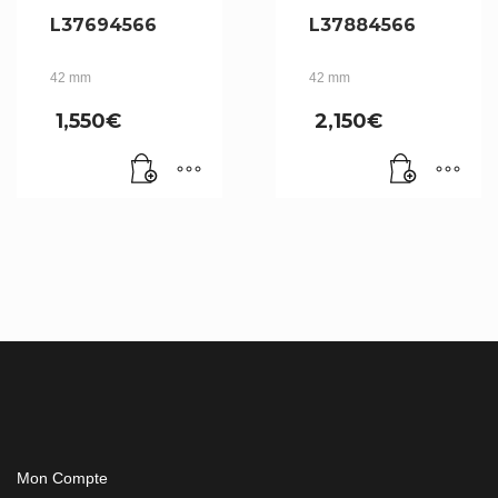
L37694566
L37884566
42 mm
42 mm
1,550
€
2,150
€
Mon Compte