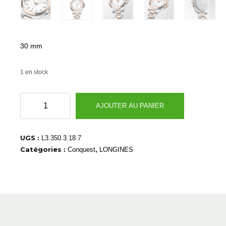
30 mm
1 en stock
quantité
AJOUTER AU PANIER
de
L33503187
UGS :
L3.350.3.18.7
Catégories :
,
Conquest
LONGINES