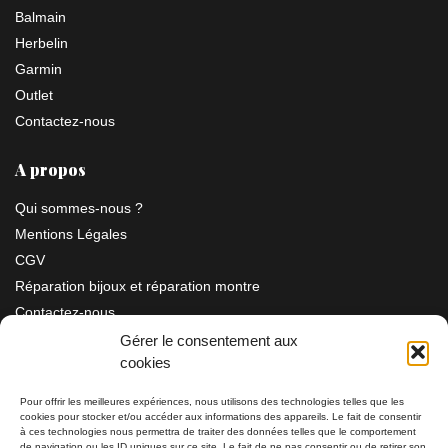
Balmain
Herbelin
Garmin
Outlet
Contactez-nous
A propos
Qui sommes-nous ?
Mentions Légales
CGV
Réparation bijoux et réparation montre
Contactez-nous
Gérer le consentement aux
cookies
Information
Pour offrir les meilleures expériences, nous utilisons des technologies telles que les
cookies pour stocker et/ou accéder aux informations des appareils. Le fait de consentir
Bijouterie SIAUD
à ces technologies nous permettra de traiter des données telles que le comportement
11 rue Masséna 06000 NICE
de navigation ou les ID uniques sur ce site. Le fait de ne pas consentir ou de retirer son