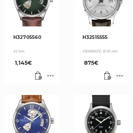
H32705560
H32515555
42 mm
VIEWMATIC Ø 40 mm
1,145
€
875
€