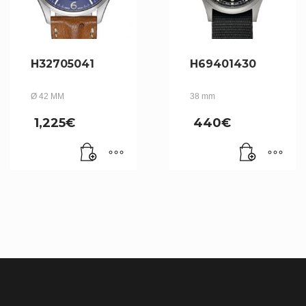
H32705041
H69401430
Ø 42 MM
38 mm
1,225
€
440
€