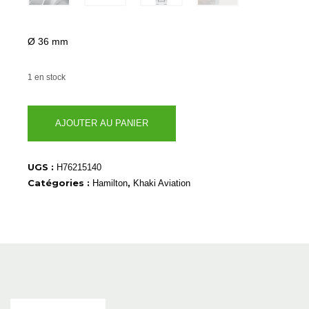
Ø 36 mm
1 en stock
quantité
AJOUTER AU PANIER
de
H76215140
UGS :
H76215140
Catégories :
,
Hamilton
Khaki Aviation