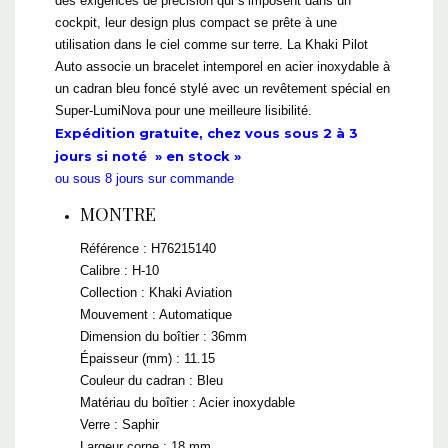
des exigences de précision qui s’imposent dans un
cockpit, leur design plus compact se prête à une
utilisation dans le ciel comme sur terre. La Khaki Pilot
Auto associe un bracelet intemporel en acier inoxydable à
un cadran bleu foncé stylé avec un revêtement spécial en
Super-LumiNova pour une meilleure lisibilité.
Expédition gratuite, chez vous sous 2 à 3
jours si noté » en stock »
ou sous 8 jours sur commande
MONTRE
Référence : H76215140
Calibre : H-10
Collection : Khaki Aviation
Mouvement : Automatique
Dimension du boîtier : 36mm
Épaisseur (mm) : 11.15
Couleur du cadran : Bleu
Matériau du boîtier : Acier inoxydable
Verre : Saphir
Largeur corne : 18 mm