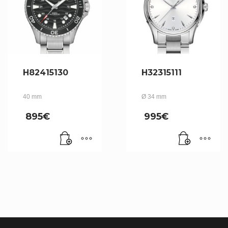
H82415130
H32315111
40 mm
Ø 34 mm
895
€
995
€