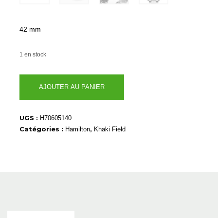
42 mm
1 en stock
quantité
AJOUTER AU PANIER
de
H70605140
UGS :
H70605140
Catégories :
,
Hamilton
Khaki Field