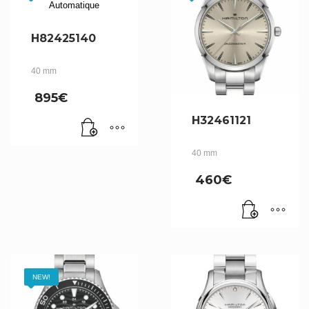
H82425140
40 mm
895
€
H32461121
40 mm
460
€
NEW!