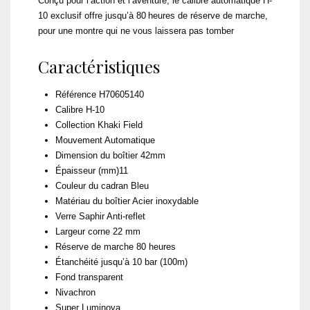
Conçu pour l’action et l’aventure, le calibre automatique H-
10 exclusif offre jusqu’à 80 heures de réserve de marche,
pour une montre qui ne vous laissera pas tomber
Caractéristiques
Référence
H70605140
Calibre
H-10
Collection
Khaki Field
Mouvement A
utomatique
Dimension du boîtier
42mm
Épaisseur (mm)
11
Couleur du cadran
Bleu
Matériau du boîtier
Acier inoxydable
Verre
Saphir
Anti-reflet
Largeur corne
22 mm
Réserve de marche
80 heures
Étanchéité
jusqu’à 10 bar (100m)
Fond transparent
Nivachron
Super Luminova