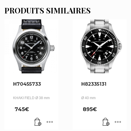
PRODUITS SIMILAIRES
H70455733
H82335131
KHAKI FIELD Ø 38 mm
Ø 40 mm
745
€
895
€