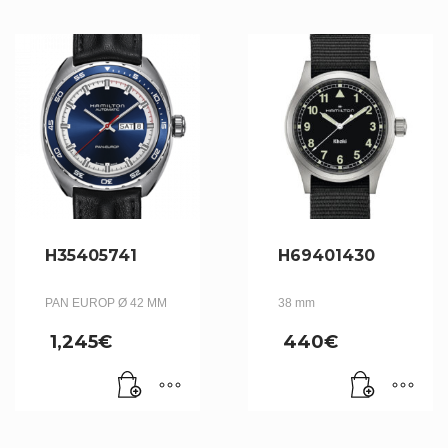
H35405741
H69401430
PAN EUROP Ø 42 MM
38 mm
1,245
€
440
€