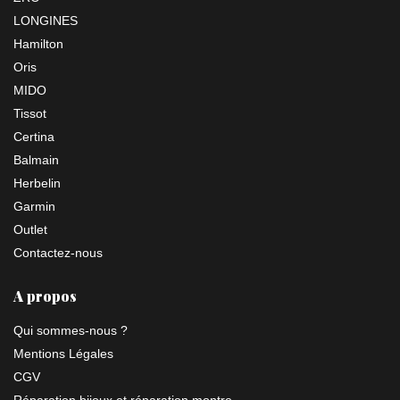
LONGINES
Hamilton
Oris
MIDO
Tissot
Certina
Balmain
Herbelin
Garmin
Outlet
Contactez-nous
A propos
Qui sommes-nous ?
Mentions Légales
CGV
Réparation bijoux et réparation montre