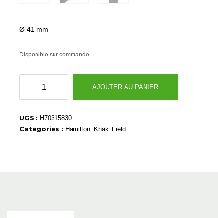
Ø 41 mm
Disponible sur commande
quantité
AJOUTER AU PANIER
de
H70315830
UGS :
H70315830
Catégories :
,
Hamilton
Khaki Field