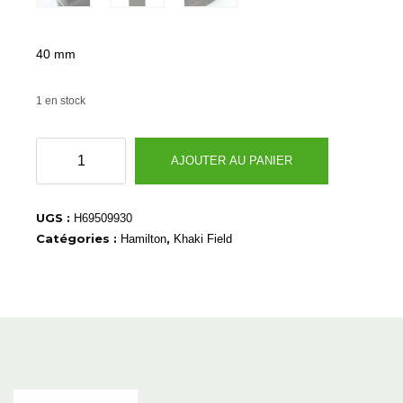
40 mm
1 en stock
quantité
AJOUTER AU PANIER
de
H69509930
UGS :
H69509930
Catégories :
,
Hamilton
Khaki Field