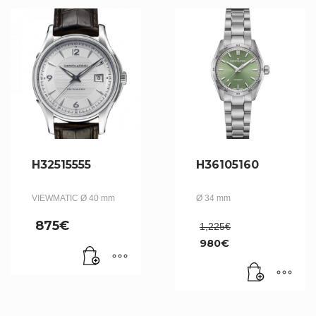
H32515555
H36105160
VIEWMATIC Ø 40 mm
Ø 34 mm
Le
875
€
1,225
€
prix
980
€
initial
Le
était :
prix
1,225€.
actuel
est :
980€.