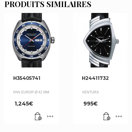
PRODUITS SIMILAIRES
H35405741
H24411732
PAN EUROP Ø 42 MM
VENTURA
1,245
€
995
€