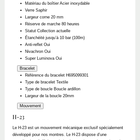
Matériau du boîtier
Acier inoxydable
Verre S
aphir
Largeur corne
20 mm
Réserve de marche
80 heures
Statut
Collection actuelle
Étanchéité
jusqu’à 10 bar (100m)
Anti-reflet
Oui
Nivachron
Oui
Super Luminova
Oui
Bracelet
Référence du bracelet
H695099301
Type de bracelet
Textile
Type de boucle
Boucle ardillon
Largeur de la boucle
20mm
Mouvement
H-23
Le H-23 est un mouvement mécanique exclusif spécialement
développé pour nos montres. Le H-23 dispose d’une