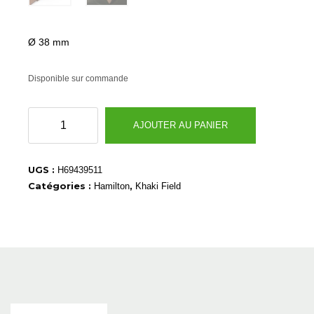
Ø 38 mm
Disponible sur commande
quantité
AJOUTER AU PANIER
de
H69439511
UGS :
H69439511
Catégories :
,
Hamilton
Khaki Field