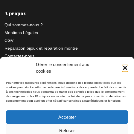
A propos
Qui sommes-nous ?
Mentions Légales
CGV
Réparation bijoux et réparation montre
Contactez-nous
Gérer le consentement aux
cookies
Information
Pour offrir les meilleures expériences, nous utilisons des technologies telles que les
cookies pour stocker et/ou accéder aux informations des appareils. Le fait de consentir
à ces technologies nous permettra de traiter des données telles que le comportement
Bijouterie SIAUD
11 rue Masséna 06000 NICE
de navigation ou les ID uniques sur ce site. Le fait de ne pas consentir ou de retirer son
consentement peut avoir un effet négatif sur certaines caractéristiques et fonctions.
du mardi au samedi de 9h30 à 19h00
Accepter
Tél: 04 93 82 29 34 / 09 78 81 68 81
Refuser
Tél: 07 66 49 41 30