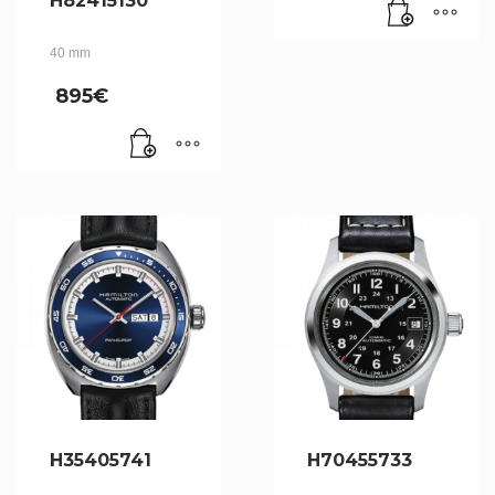
H82415130
40 mm
895
€
H35405741
H70455733