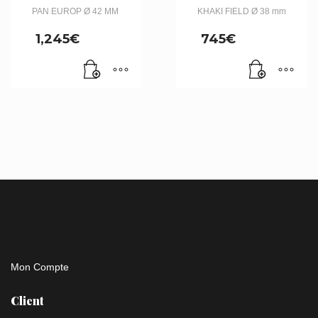
PAN EUROP Ø 42 MM
KHAKI FIELD Ø 38 mm
1,245
€
745
€
Mon Compte
Client