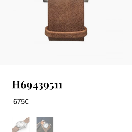
H69439511
675
€