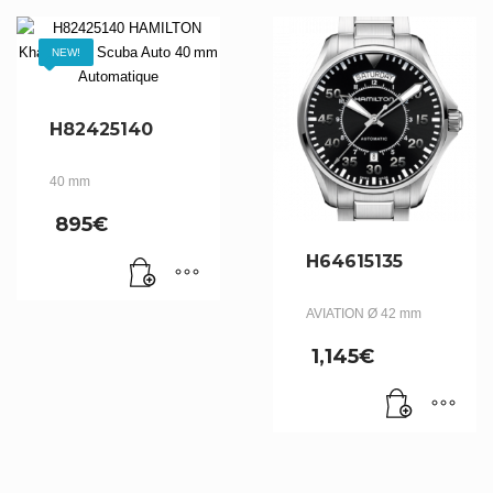
NEW!
H82425140
40 mm
895
€
H64615135
AVIATION Ø 42 mm
1,145
€