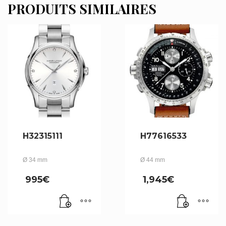
PRODUITS SIMILAIRES
H32315111
H77616533
Ø 34 mm
Ø 44 mm
995
€
1,945
€