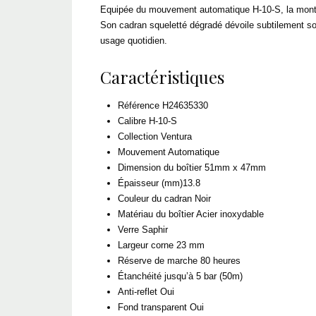
Equipée du mouvement automatique H-10-S, la mont
Son cadran squeletté dégradé dévoile subtilement so
usage quotidien.
Caractéristiques
Référence
H24635330
Calibre
H-10-S
Collection
Ventura
Mouvement
Automatique
Dimension du boîtier
51mm x 47mm
Épaisseur (mm)
13.8
Couleur du cadran
Noir
Matériau du boîtier
Acier inoxydable
Verre
Saphir
Largeur corne
23 mm
Réserve de marche
80 heures
Étanchéité
jusqu’à 5 bar (50m)
Anti-reflet
Oui
Fond transparent
Oui