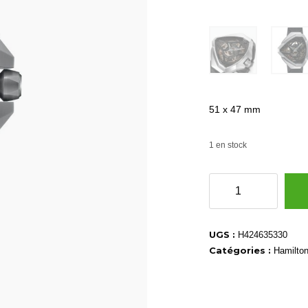
51 x 47 mm
1 en stock
quantité
de
H24635330
UGS :
H424635330
Catégories :
Hamilto