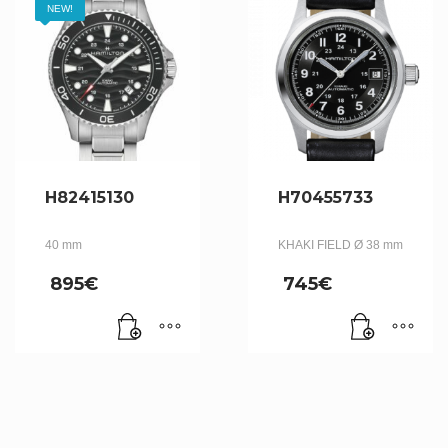
NEW!
H82415130
H70455733
40 mm
KHAKI FIELD Ø 38 mm
895
€
745
€