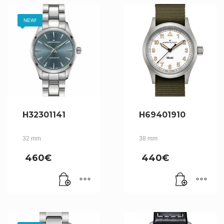
NEW!
H32301141
H69401910
32 mm
38 mm
460
€
440
€