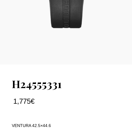
H24555331
1,775
€
VENTURA 42.5×44.6