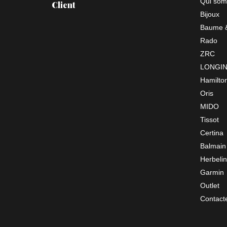
Qui som
Client
Bijoux
Baume &
Rado
ZRC
LONGI
Hamilto
Oris
MIDO
Tissot
Certina
Balmain
Herbelin
Garmin
Outlet
Contact