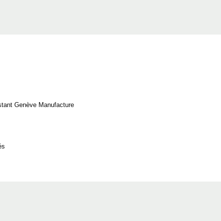
nstant Genève Manufacture
és