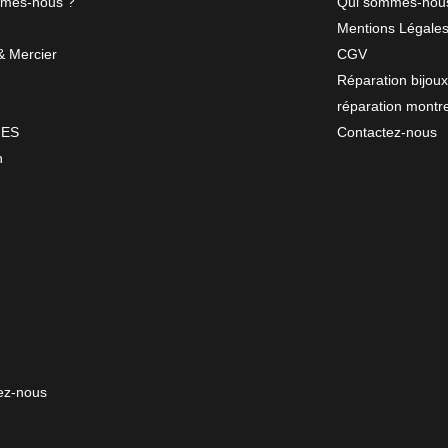
mes-nous ?
Qui sommes-nou
Mentions Légale
 Mercier
CGV
Réparation bijoux
réparation montr
NES
Contactez-nous
n
ez-nous