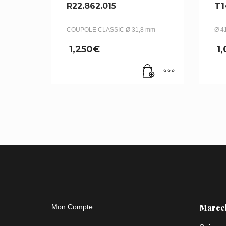
R22.862.015
T1
COUPOLE CLASSIC Ø 31,8 mm
Ø 4
1,250
€
1
Marce
Mon Compte