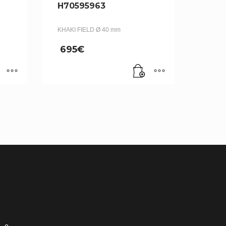
H70595963
KHAKI FIELD Ø 40 mm
695
€