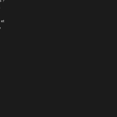
s ?
s
 et
e