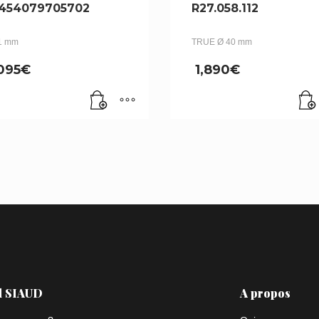
454079705702
R27.058.112
1 mm
TRUE Ø 40 mm
,095
€
1,890
€
l SIAUD
A propos