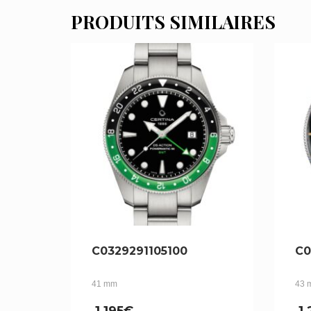
PRODUITS SIMILAIRES
C0329291105100
C0
41 mm
43 
1,195
€
1