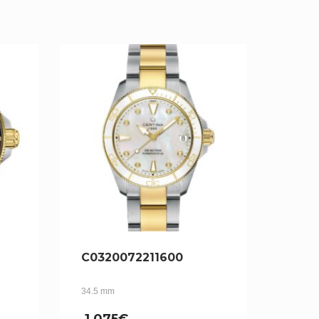
C0320072211600
34.5 mm
1,075
€