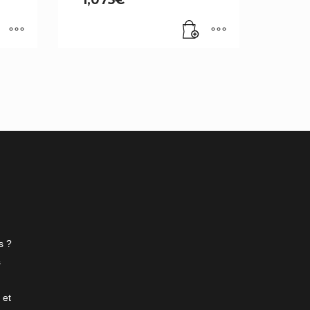
s ?
s
 et