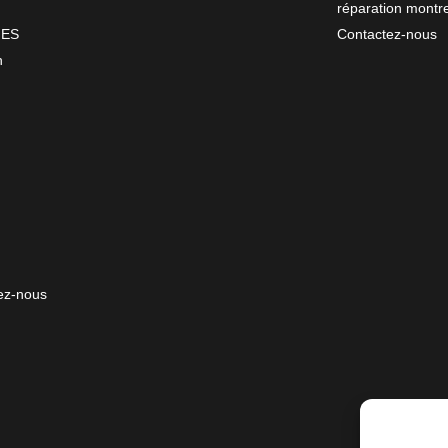
réparation montr
NES
Contactez-nous
n
ez-nous