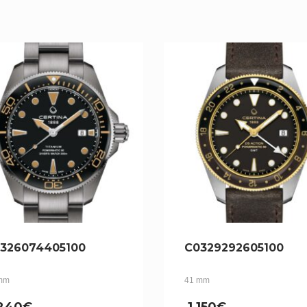
326074405100
C0329292605100
mm
41 mm
,240
€
1,150
€