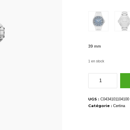
39 mm
1 en stock
quantité
de
C0434101104100
UGS :
C0434101104100
Catégorie :
Certina