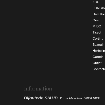
ZRC
LONGI
Hamilto
Oris
MIDO
Tissot
Certina
Balmain
Herbelin
Garmin
Outlet
Contact
Information
Bijouterie SIAUD
11 rue Masséna 06000 NICE