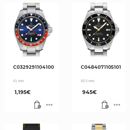
C0329291104100
C0484071105101
41 mm
40.5 mm
1,195
€
945
€