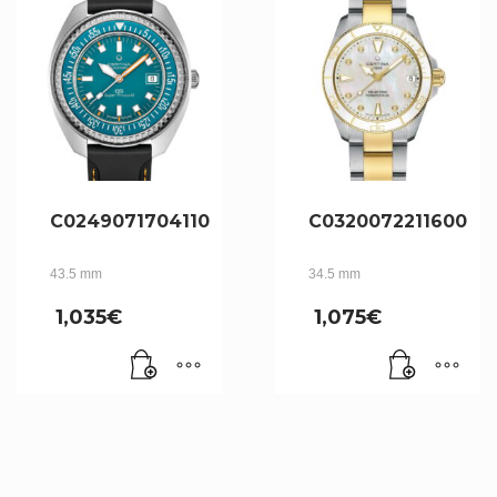
C0249071704110
C0320072211600
43.5 mm
34.5 mm
1,035
€
1,075
€