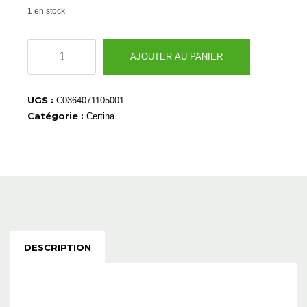
1 en stock
quantité
AJOUTER AU PANIER
de
C0364071105001
UGS :
C0364071105001
Catégorie :
Certina
DESCRIPTION