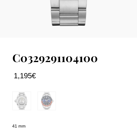
C0329291104100
1,195
€
41 mm