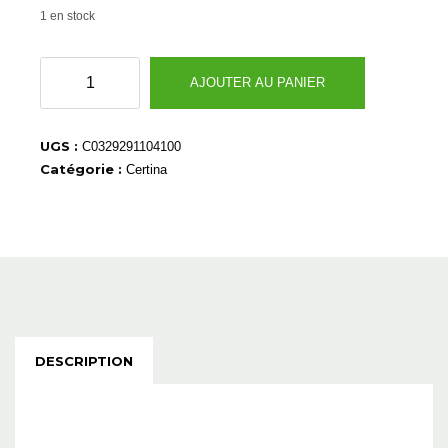
1 en stock
quantité
AJOUTER AU PANIER
de
C0329291104100
UGS :
C0329291104100
Catégorie :
Certina
DESCRIPTION