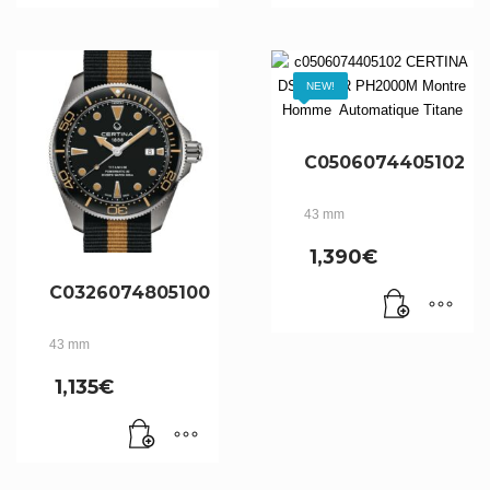
NEW!
C0506074405102
43 mm
1,390
€
C0326074805100
43 mm
1,135
€