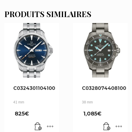
PRODUITS SIMILAIRES
C0324301104100
C0328074408100
41 mm
38 mm
825
€
1,085
€