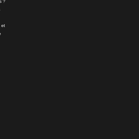
s ?
s
 et
e