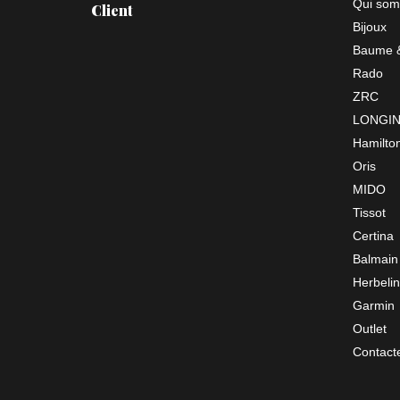
Qui som
Client
Bijoux
Baume &
Rado
ZRC
LONGI
Hamilto
Oris
MIDO
Tissot
Certina
Balmain
Herbelin
Garmin
Outlet
Contact