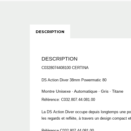
DESCRIPTION
DESCRIPTION
C0328074408100 CERTINA
DS Action Diver 38mm Powermatic 80
Montre Unisexe ∙ Automatique ∙ Gris ∙ Titane
Référence: C032.807.44.081.00
La DS Action Diver occupe depuis longtemps une pos
les regards et reflète, à travers un design compact 
Référence C032.807.44.081.00