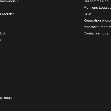
mes-nous ?
Qui sommes-nou
Mentions Légale
 Mercier
CGV
Réparation bijoux
réparation montr
NES
Contactez-nous
n
ez-nous