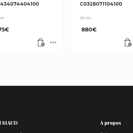
434074404100
C0328071104100
mm
38 mm
75
€
880
€
l SIAUD
A propos