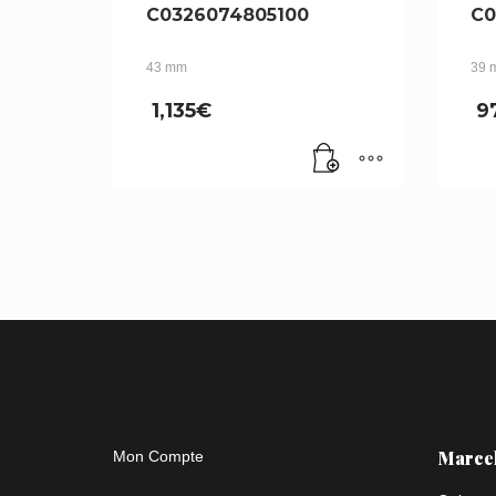
C0326074805100
C0
43 mm
39 
1,135
€
9
Marce
Mon Compte