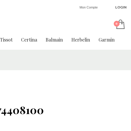
LOGIN
Mon Compte
Tissot
Certina
Balmain
Herbelin
Garmin
74408100