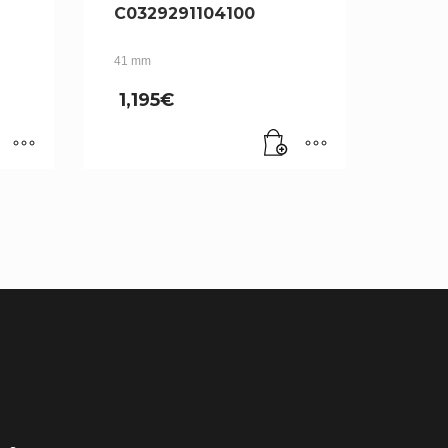
C0329291104100
41 mm
1,195
€