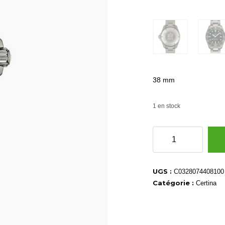
38 mm
1 en stock
quantité
de
C0328074408100
UGS :
C0328074408100
Catégorie :
Certina