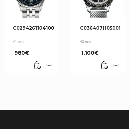
C0294261104100
C0364071105001
41 mm
43 mm
980
€
1,100
€