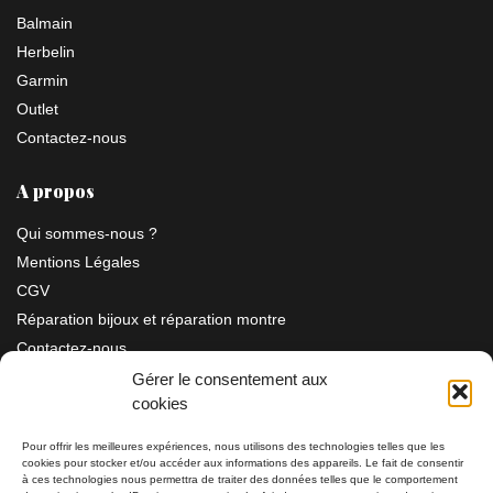
Balmain
Herbelin
Garmin
Outlet
Contactez-nous
A propos
Qui sommes-nous ?
Mentions Légales
CGV
Réparation bijoux et réparation montre
Contactez-nous
Gérer le consentement aux
cookies
Information
Pour offrir les meilleures expériences, nous utilisons des technologies telles que les
cookies pour stocker et/ou accéder aux informations des appareils. Le fait de consentir
à ces technologies nous permettra de traiter des données telles que le comportement
Bijouterie SIAUD
11 rue Masséna 06000 NICE