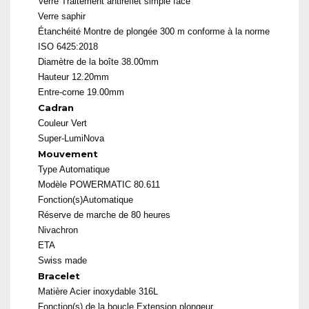
Verre
Traitement antireflet simple face
Verre saphir
Étanchéité
Montre de plongée 300 m conforme à la norme
ISO 6425:2018
Diamètre de la boîte 38.00mm
Hauteur 12.20mm
Entre-corne 19.00mm
Cadran
Couleur Vert
Super-LumiNova
Mouvement
Type Automatique
Modèle
POWERMATIC 80.611
Fonction(s)Automatique
Réserve de marche de 80 heures
Nivachron
ETA
Swiss made
Bracelet
Matière
Acier inoxydable 316L
Fonction(s) de la boucle Extension plongeur