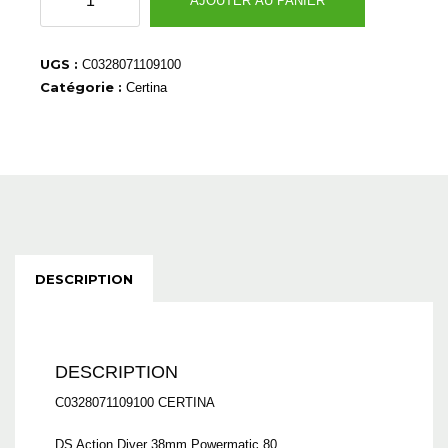
AJOUTER AU PANIER
de
C0328071109100
UGS :
C0328071109100
Catégorie :
Certina
DESCRIPTION
DESCRIPTION
C0328071109100 CERTINA
DS Action Diver 38mm Powermatic 80