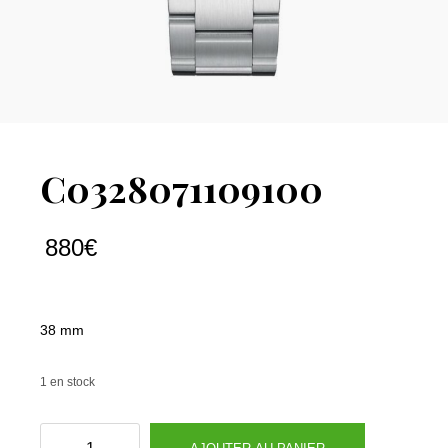
C0328071109100
880
€
38 mm
1 en stock
quantité