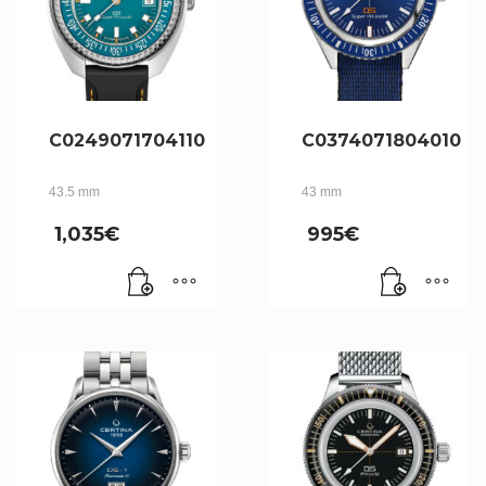
C0249071704110
C0374071804010
43.5 mm
43 mm
1,035
€
995
€