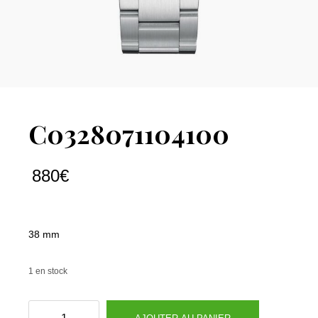
C0328071104100
880
€
38 mm
1 en stock
quantité