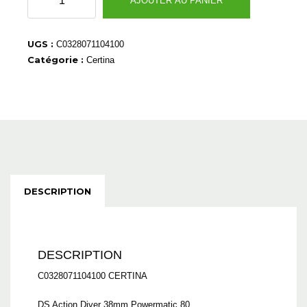
AJOUTER AU PANIER
de
C0328071104100
UGS :
C0328071104100
Catégorie :
Certina
DESCRIPTION
DESCRIPTION
C0328071104100 CERTINA
DS Action Diver 38mm Powermatic 80