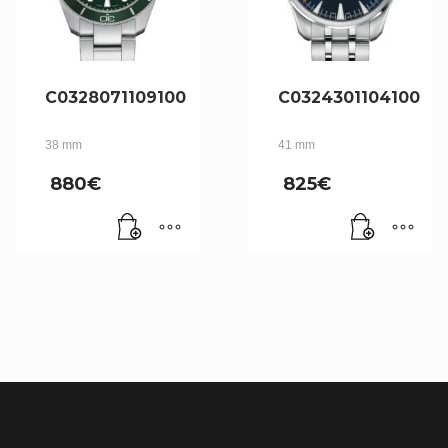
C0328071109100
C0324301104100
38 mm
41 mm
880
€
825
€