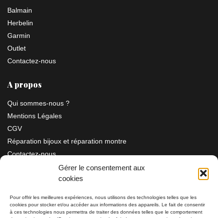
Balmain
Herbelin
Garmin
Outlet
Contactez-nous
A propos
Qui sommes-nous ?
Mentions Légales
CGV
Réparation bijoux et réparation montre
Contactez-nous
Gérer le consentement aux
cookies
Information
Pour offrir les meilleures expériences, nous utilisons des technologies telles que les
cookies pour stocker et/ou accéder aux informations des appareils. Le fait de consentir
à ces technologies nous permettra de traiter des données telles que le comportement
Bijouterie SIAUD
11 rue Masséna 06000 NICE