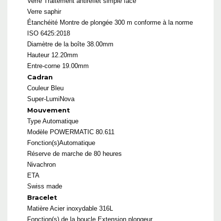
Verre
Traitement antireflet simple face
Verre saphir
Étanchéité
Montre de plongée 300 m conforme à la norme
ISO 6425:2018
Diamètre de la boîte 38.00mm
Hauteur 12.20mm
Entre-corne 19.00mm
Cadran
Couleur
Bleu
Super-LumiNova
Mouvement
Type Automatique
Modèle
POWERMATIC 80.611
Fonction(s)Automatique
Réserve de marche de 80 heures
Nivachron
ETA
Swiss made
Bracelet
Matière
Acier inoxydable 316L
Fonction(s) de la boucle Extension plongeur