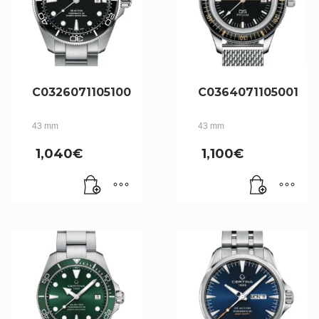
C0326071105100
C0364071105001
43 mm
43 mm
1,040
€
1,100
€