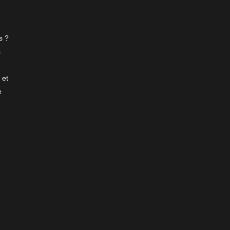
s ?
s
 et
e