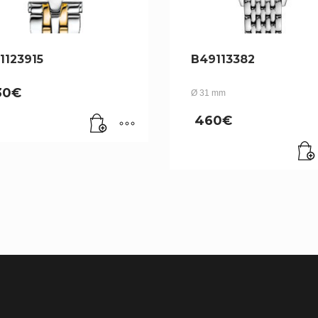
1123915
B49113382
30
€
Ø 31 mm
460
€