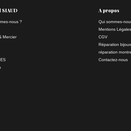
l SIAUD
A propos
mes-nous ?
Qui sommes-nou
Mentions Légale
 Mercier
CGV
Réparation bijoux
réparation montr
NES
Contactez-nous
n