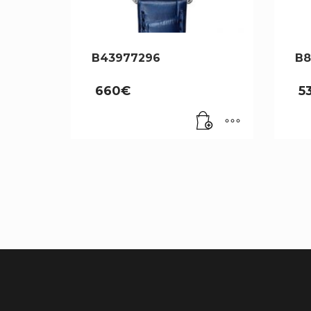
B43977296
B8
660
€
5