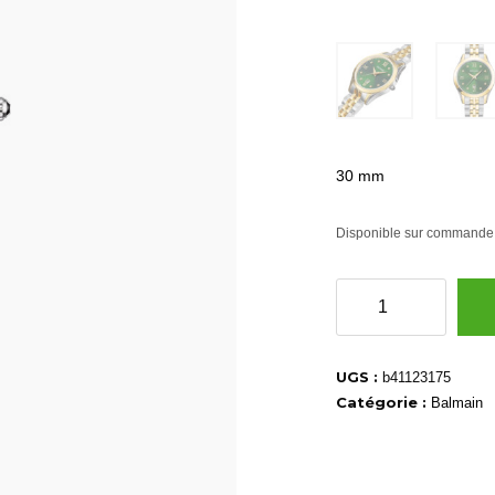
30 mm
Disponible sur commande
quantité
de
B41123175
UGS :
b41123175
Catégorie :
Balmain