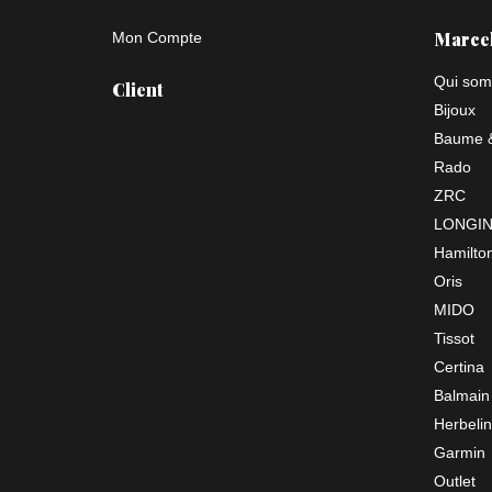
Marce
Mon Compte
Qui som
Client
Bijoux
Baume &
Rado
ZRC
LONGI
Hamilto
Oris
MIDO
Tissot
Certina
Balmain
Herbelin
Garmin
Outlet