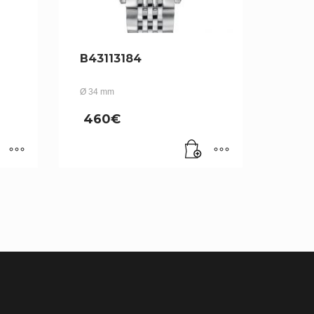
B43113184
Ø 34 mm
460
€