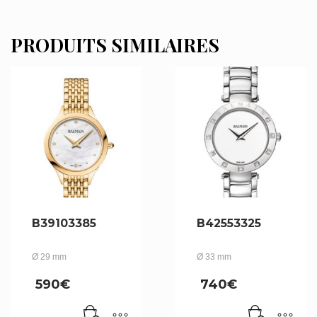
PRODUITS SIMILAIRES
B39103385
B42553325
Ø 29 mm
Ø 33 mm
590
€
740
€