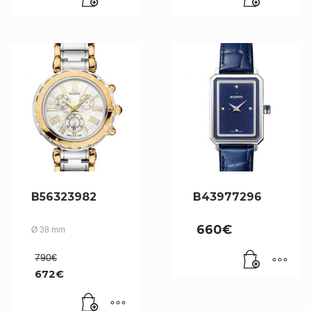
B56323982
B43977296
660
€
Ø 38 mm
Le
790
€
prix
672
€
initial
Le
était :
prix
790€.
actuel