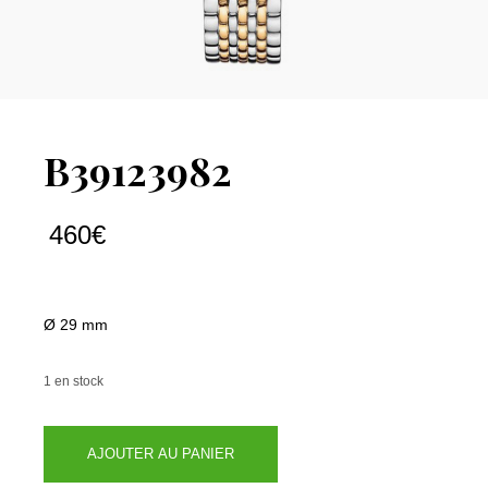
B39123982
460
€
Ø 29 mm
1 en stock
quantité
AJOUTER AU PANIER
de
B39123982