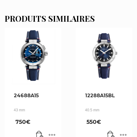
PRODUITS SIMILAIRES
24688A15
12288A15BL
43 mm
40.5 mm
750
€
550
€