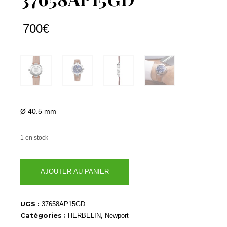
700
€
Ø 40.5 mm
1 en stock
quantité
AJOUTER AU PANIER
de
37658AP15GD
UGS :
37658AP15GD
Catégories :
,
HERBELIN
Newport