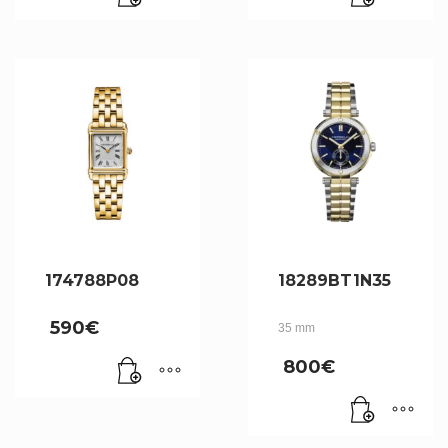
174788P08
18289BT1N35
590
€
35 mm
800
€