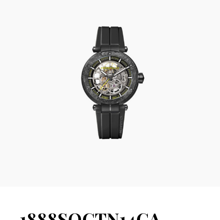
1888SQCTN14CA