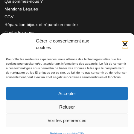
Qui sommes-nous ?
Mentions Légales
CGV
Réparation bijoux et réparation montre
Contactez-nous
Gérer le consentement aux
cookies
Information
Pour offrir les meilleures expériences, nous utilisons des technologies telles que les
cookies pour stocker et/ou accéder aux informations des appareils. Le fait de consentir
à ces technologies nous permettra de traiter des données telles que le comportement
Bijouterie SIAUD
11 rue Masséna 06000 NICE
de navigation ou les ID uniques sur ce site. Le fait de ne pas consentir ou de retirer son
consentement peut avoir un effet négatif sur certaines caractéristiques et fonctions.
du mardi au samedi de 9h30 à 19h00
Accepter
Tél: 04 93 82 29 34 / 09 78 81 68 81
Refuser
Tél: 07 66 49 41 30
Voir les préférences
Politique de cookies
CGV