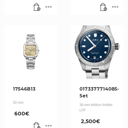
17546B13
0173377714085-
Set
30 mm
38 mm édition limitée
LFP
600
€
2,500
€