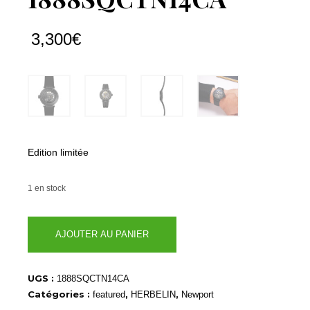
3,300
€
Edition limitée
1 en stock
quantité
AJOUTER AU PANIER
de
1888SQCTN14CA
UGS :
1888SQCTN14CA
Catégories :
,
,
featured
HERBELIN
Newport