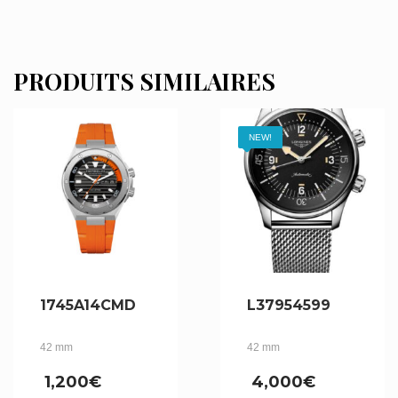
PRODUITS SIMILAIRES
NEW!
1745A14CMD
L37954599
42 mm
42 mm
1,200
€
4,000
€