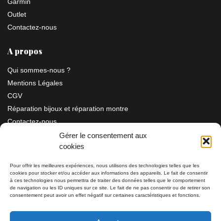
Garmin
Outlet
Contactez-nous
A propos
Qui sommes-nous ?
Mentions Légales
CGV
Réparation bijoux et réparation montre
Contactez-nous
Gérer le consentement aux
cookies
Information
Pour offrir les meilleures expériences, nous utilisons des technologies telles que les
cookies pour stocker et/ou accéder aux informations des appareils. Le fait de consentir
à ces technologies nous permettra de traiter des données telles que le comportement
Bijouterie SIAUD
11 rue Masséna 06000 NICE
de navigation ou les ID uniques sur ce site. Le fait de ne pas consentir ou de retirer son
consentement peut avoir un effet négatif sur certaines caractéristiques et fonctions.
du mardi au samedi de 9h30 à 19h00