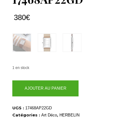
380
€
1 en stock
quantité
AJOUTER AU PANIER
de
17468AP22GD
UGS :
17468AP22GD
Catégories :
,
Art Déco
HERBELIN