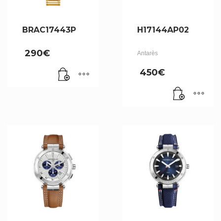
BRAC17443P
H17144AP02
290
€
Antarès
450
€