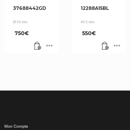
37688442GD
12288A15BL
Ø 43 mm
40.5 mm
750
€
550
€
Mon Compte