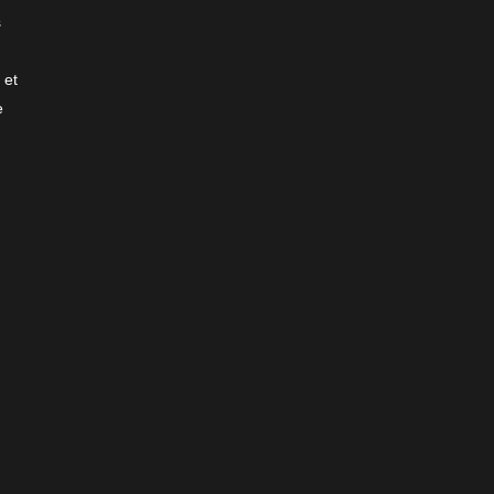
s
 et
e