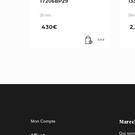
17206BP29
13
26 mm
Séri
430
€
2
Marce
Mon Compte
Qui som