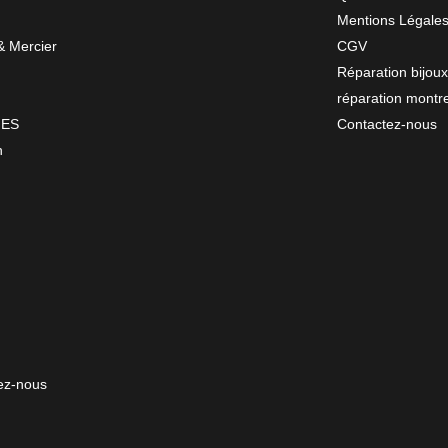
Mentions Légale
 Mercier
CGV
Réparation bijoux
réparation montr
NES
Contactez-nous
n
ez-nous