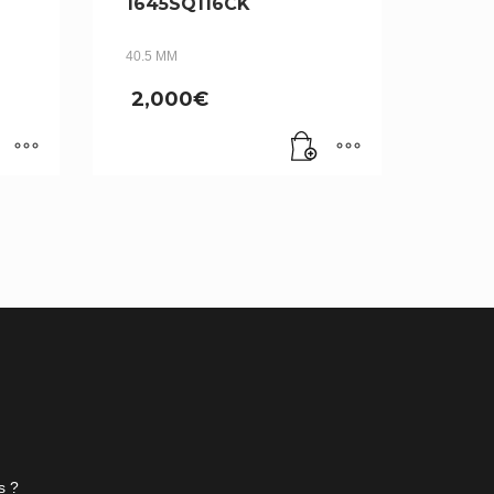
1645SQ116CK
40.5 MM
2,000
€
s ?