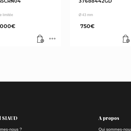
35CRN04
37688442GD
e limitée
Ø 43 mm
,000
€
750
€
l SIAUD
A propos
mes-nous ?
Qui sommes-nou