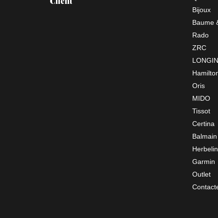
Client
Bijoux
Baume &
Rado
ZRC
LONGI
Hamilto
Oris
MIDO
Tissot
Certina
Balmain
Herbelin
Garmin
Outlet
Contact