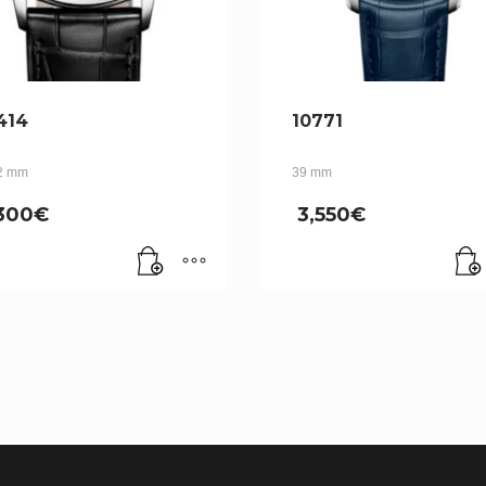
414
10771
2 mm
39 mm
,300
€
3,550
€