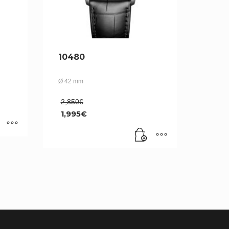
10480
Ø 42 mm
Le
2,850
€
prix
1,995
€
initial
Le
était :
prix
2,850€.
actuel
est :
1,995€.