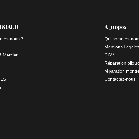
l SIAUD
A propos
mes-nous ?
Qui sommes-nou
Mentions Légale
 Mercier
CGV
Réparation bijoux
réparation montr
NES
Contactez-nous
n