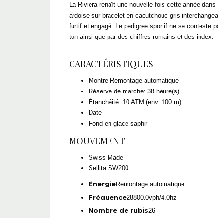
La Riviera renaît une nouvelle fois cette année dans
ardoise sur bracelet en caoutchouc gris interchangeabl
furtif et engagé. Le pedigree sportif ne se conteste 
ton ainsi que par des chiffres romains et des index.
CARACTÉRISTIQUES
Montre Remontage automatique
Réserve de marche: 38 heure(s)
Étanchéité: 10 ATM (env. 100 m)
Date
Fond en glace saphir
MOUVEMENT
Swiss Made
Sellita SW200
Énergie
Remontage automatique
Fréquence
28800.0vph/4.0hz
Nombre de rubis
26