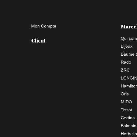
Marce
Mon Compte
Qui som
Client
Bijoux
Baume &
Rado
ZRC
LONGI
Hamilto
Oris
MIDO
Tissot
Certina
Balmain
Herbelin