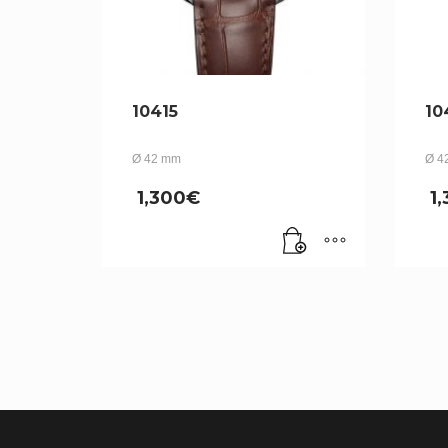
10415
10
Ø 42 mm
Ø 4
1,300
€
1