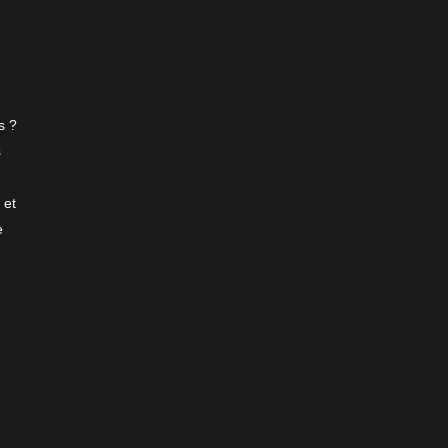
s ?
s
 et
e