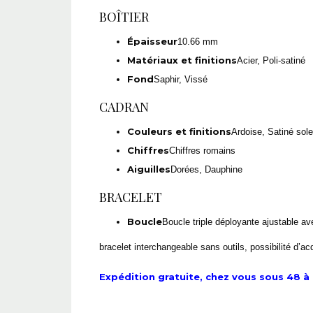
BOÎTIER
Épaisseur
10.66 mm
Matériaux et finitions
Acier, Poli-satiné
Fond
Saphir, Vissé
CADRAN
Couleurs et finitions
Ardoise, Satiné sole
Chiffres
Chiffres romains
Aiguilles
Dorées, Dauphine
BRACELET
Boucle
Boucle triple déployante ajustable ave
bracelet interchangeable sans outils, possibilité d’a
Expédition gratuite, chez vous sous 48 à