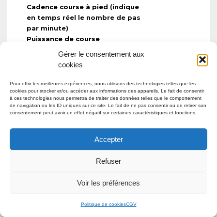
Cadence course à pied
(indique
en temps réel le nombre de pas
par minute)
Puissance de course
Allure ajustée à la pente
Gérer le consentement aux
Condition de performances
cookies
Oui (avec
Seuil lactique
l’accessoire
Pour offrir les meilleures expériences, nous utilisons des technologies telles que les
cookies pour stocker et/ou accéder aux informations des appareils. Le fait de consentir
compatible)
à ces technologies nous permettra de traiter des données telles que le comportement
™
Stratégies d’allure PacePro
de navigation ou les ID uniques sur ce site. Le fait de ne pas consentir ou de retirer son
Entraînements de course à pied
consentement peut avoir un effet négatif sur certaines caractéristiques et fonctions.
score de montée
Ascension automatique pour
Accepter
course de type trail
Prédicteur de course
Refuser
Prédicteur de course en fonction
du parcours et de la météo
Voir les préférences
Prise en charge du capteur de
vitesse et de cadence (avec
Politique de cookies
CGV
capteur)