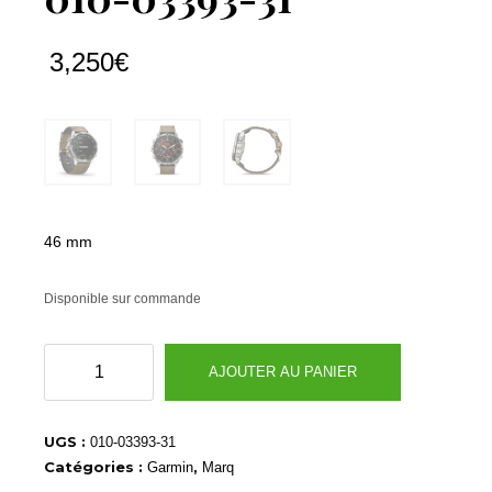
3,250
€
46 mm
Disponible sur commande
quantité
AJOUTER AU PANIER
de
010-
03393-
UGS :
010-03393-31
31
Catégories :
,
Garmin
Marq