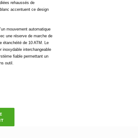
hodiées rehaussés de
blanc accentuent ce design
 d’un mouvement automatique
vec une réserve de marche de
ne étanchéité de 10 ATM. Le
er inoxydable interchangeable
ystème fiable permettant un
s outil.
E
IT