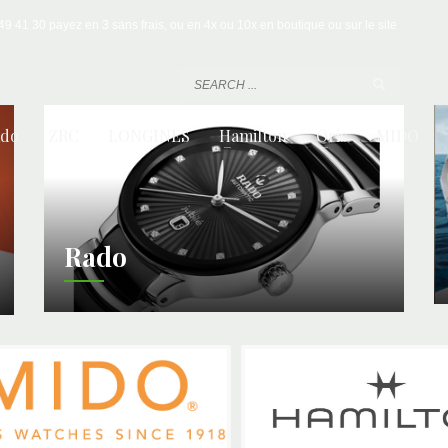
 41 30 payez en 3 sans frais, ou en 4x ou 10x en boutique ou sur le site
ado
ZRC
LONGINES
Hamilton
Oris
MIDO
Rado