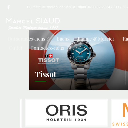
Du mardi au samedi de 9h30 à 19h00 04 93 82 29 34 / +33 7 66 49
Qui sommes-nous ?
Bijoux
Baume & Mercier
R
Outlet
Contactez-nous
Tissot