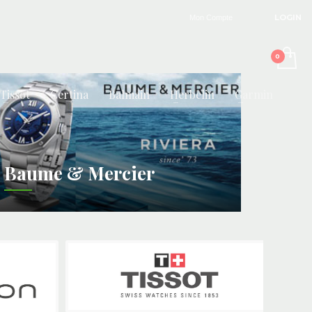
LOGIN
Mon Compte
Tissot
Certina
Balmain
Herbelin
Garmin
Baume & Mercier