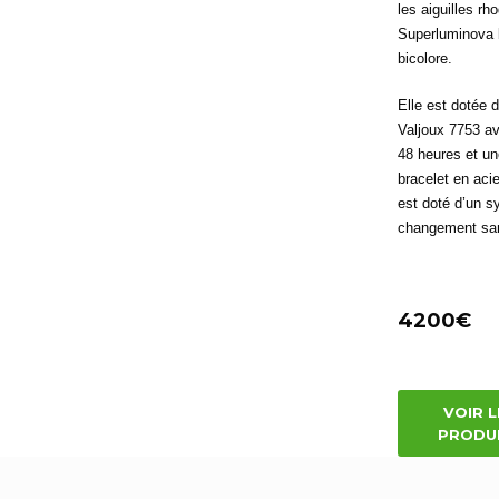
les aiguilles r
Superluminova 
bicolore.
Elle est dotée
Valjoux 7753 a
48 heures et u
bracelet en aci
est doté d’un s
changement san
4200€
VOIR L
PRODU