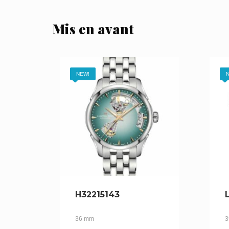
Mis en avant
NEW!
N
H32215143
36 mm
3