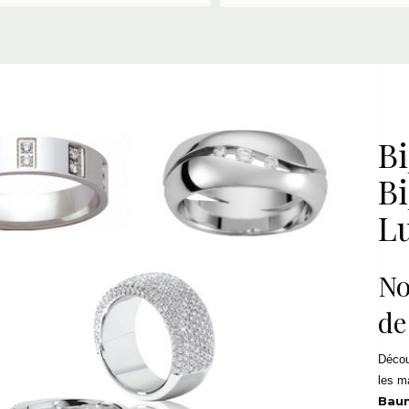
Bi
Bi
L
No
de
Décou
les m
Baum