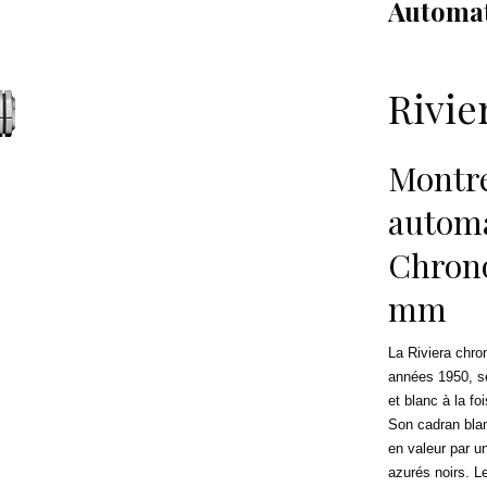
Automa
Rivie
Montr
automa
Chrono
mm
La Riviera chro
années 1950, se
et blanc à la f
Son cadran bla
en valeur par u
azurés noirs. Le