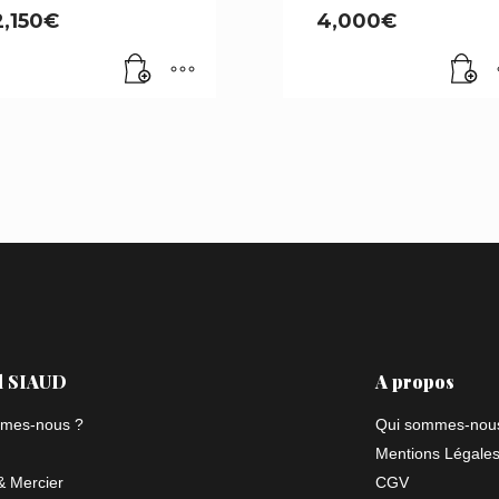
2,150
€
4,000
€
l SIAUD
A propos
mes-nous ?
Qui sommes-nou
Mentions Légale
 Mercier
CGV