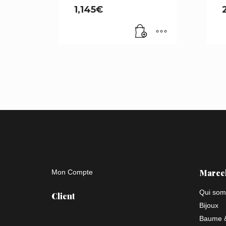
1,145
€
Marce
Mon Compte
Qui som
Client
Bijoux
Baume &