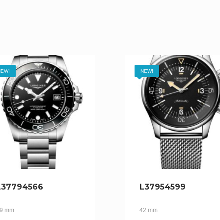
EW!
NEW!
L37794566
L37954599
9 mm
42 mm