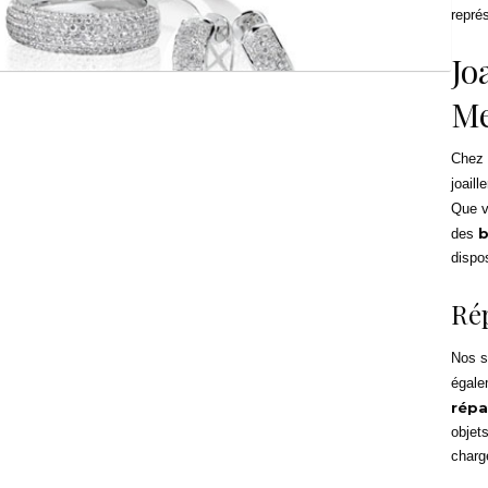
représ
Jo
Me
Chez
joaille
Que v
b
des
dispo
Ré
Nos s
égale
répa
objet
charg