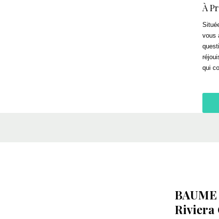
À P
Situé
vous 
quest
réjou
qui c
BAUME
Riviera