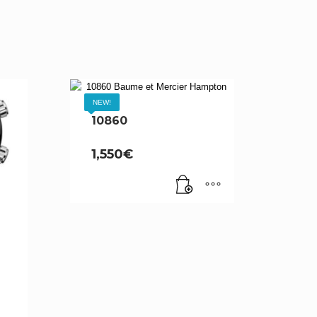
NEW!
10860
1,550
€