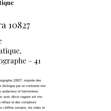
tique
ra 10827
e
tique,
graphe – 41
nographe 10827, inspirée des
 distingue par un contraste noir
ois audacieux et harmonieux.
nc avec décor vagues est mis
n réhaut et des compteurs
s chiffres romains, les index et