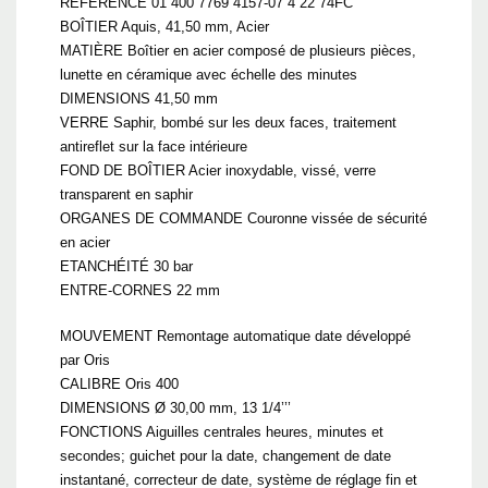
RÉFÉRENCE 01 400 7769 4157-07 4 22 74FC
BOÎTIER Aquis, 41,50 mm, Acier
MATIÈRE Boîtier en acier composé de plusieurs pièces,
lunette en céramique avec échelle des minutes
DIMENSIONS 41,50 mm
VERRE Saphir, bombé sur les deux faces, traitement
antireflet sur la face intérieure
FOND DE BOÎTIER Acier inoxydable, vissé, verre
transparent en saphir
ORGANES DE COMMANDE Couronne vissée de sécurité
en acier
ETANCHÉITÉ 30 bar
ENTRE-CORNES 22 mm
MOUVEMENT Remontage automatique date développé
par Oris
CALIBRE Oris 400
DIMENSIONS Ø 30,00 mm, 13 1/4’’’
FONCTIONS Aiguilles centrales heures, minutes et
secondes; guichet pour la date, changement de date
instantané, correcteur de date, système de réglage fin et