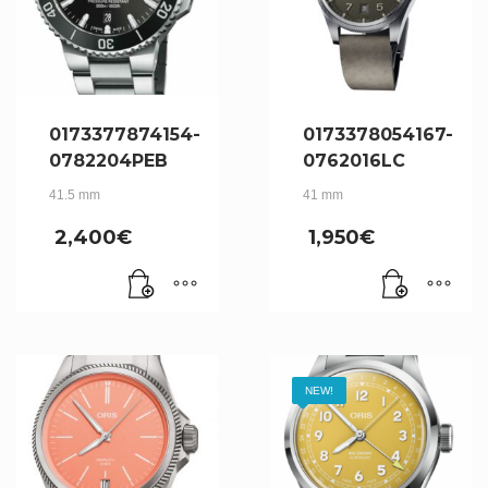
0173377874154-
0173378054167-
0782204PEB
0762016LC
41.5 mm
41 mm
2,400
€
1,950
€
NEW!