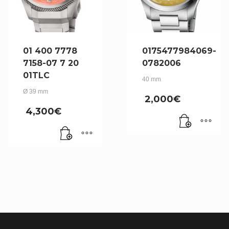
01 400 7778
0175477984069-
7158-07 7 20
0782006
01TLC
40 mm
Ø 39 mm
2,000
€
4,300
€