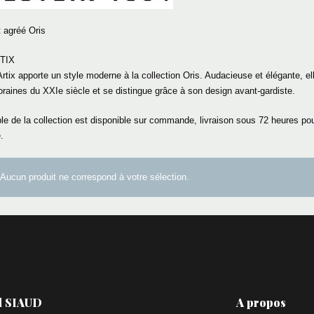
t agréé Oris
TIX
Artix apporte un style moderne à la collection Oris. Audacieuse et élégante, el
aines du XXIe siècle et se distingue grâce à son design avant-gardiste.
e de la collection est disponible sur commande, livraison sous 72 heures pou
.
Aucun produit ne correspond à votre sélection.
l SIAUD
A propos