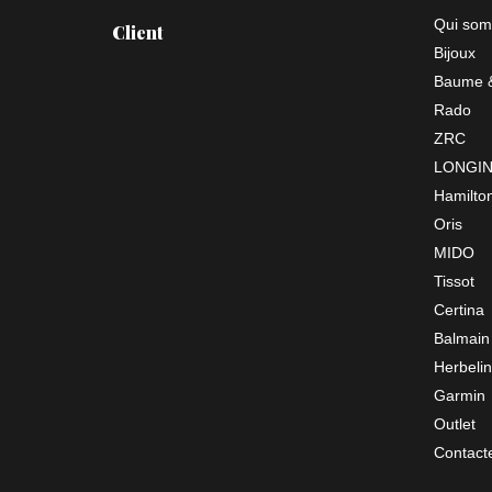
Qui som
Client
Bijoux
Baume &
Rado
ZRC
LONGI
Hamilto
Oris
MIDO
Tissot
Certina
Balmain
Herbelin
Garmin
Outlet
Contact