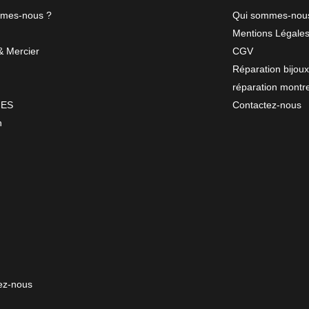
mes-nous ?
Qui sommes-nou
Mentions Légale
 Mercier
CGV
Réparation bijoux
réparation montr
NES
Contactez-nous
n
ez-nous