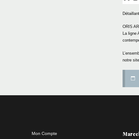
Détaillan
ORIS AR
La ligne 
contempor
L’ensembl
notre site
Marce
Mon Compte