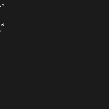
s ?
s
 et
e