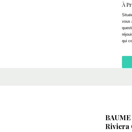
À P
Situé
vous 
quest
réjou
qui c
BAUME
Riviera