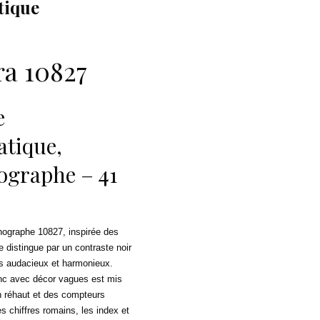
tique
ra 10827
e
tique,
graphe – 41
nographe 10827, inspirée des
 distingue par un contraste noir
ois audacieux et harmonieux.
nc avec décor vagues est mis
n réhaut et des compteurs
s chiffres romains, les index et