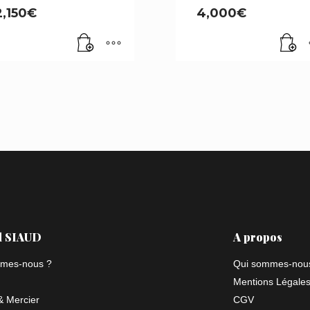
2,150
€
4,000
€
l SIAUD
A propos
mes-nous ?
Qui sommes-nou
Mentions Légale
 Mercier
CGV