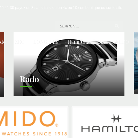
 41 30 payez en 3 sans frais, ou en 4x ou 10x en boutique ou sur le site
ado
ZRC
LONGINES
Hamilton
Oris
MIDO
Rado