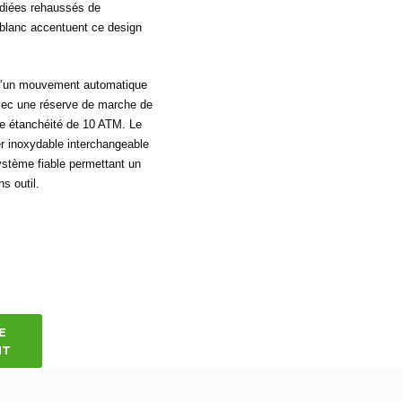
hodiées rehaussés de
blanc accentuent ce design
 d’un mouvement automatique
vec une réserve de marche de
ne étanchéité de 10 ATM. Le
er inoxydable interchangeable
ystème fiable permettant un
s outil.
E
IT