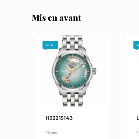
Mis en avant
NEW!
N
H32215143
36 mm
3