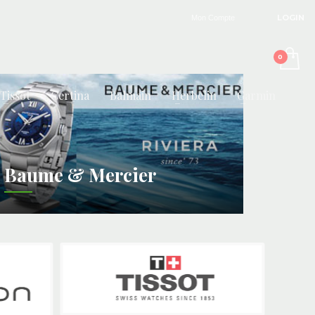
LOGIN
Mon Compte
Tissot
Certina
Balmain
Herbelin
Garmin
Baume & Mercier