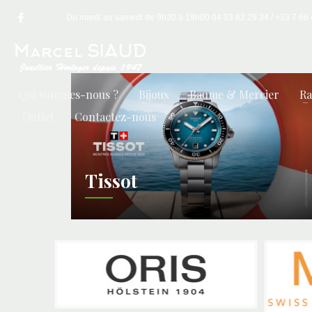
Du mardi au samedi de 9h30 à 19h00 04 93 82 29 34 / +33 7 66 49
Qui sommes-nous ?
Bijoux
Baume & Mercier
R
Outlet
Contactez-nous
Tissot