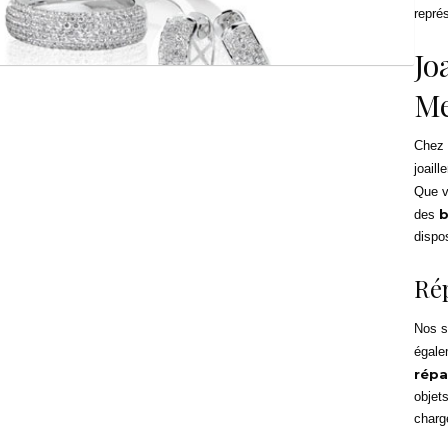
représ
Jo
Me
Chez
joaille
Que v
b
des
dispo
Ré
Nos s
égale
répa
objet
charg