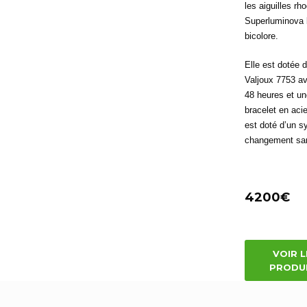
les aiguilles r
Superluminova 
bicolore.
Elle est dotée
Valjoux 7753 a
48 heures et u
bracelet en aci
est doté d’un s
changement san
4200€
VOIR L
PRODU