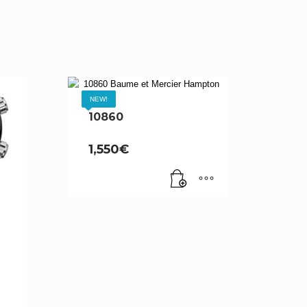
NEW!
10860
1,550
€