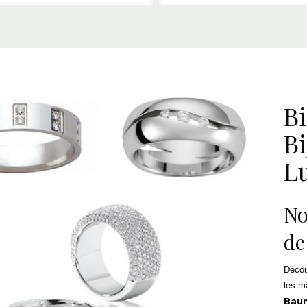
Bi
Bi
L
No
de
Décou
les m
Baum