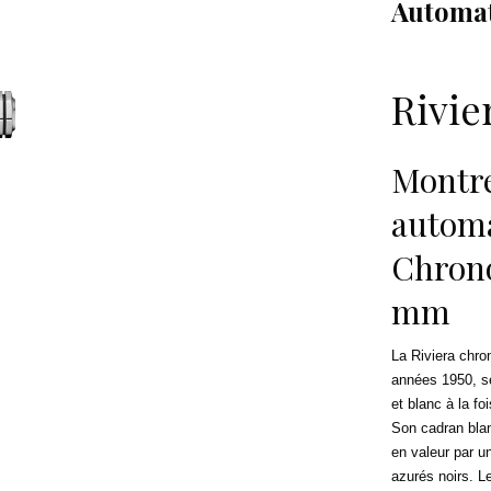
Automa
Rivie
Montr
automa
Chrono
mm
La Riviera chro
années 1950, se
et blanc à la f
Son cadran bla
en valeur par u
azurés noirs. Le