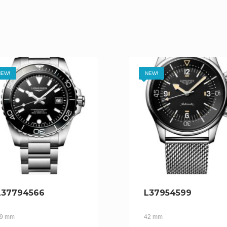
EW!
NEW!
L37794566
L37954599
9 mm
42 mm