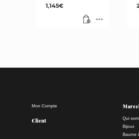
1,145
€
Marce
Mon Compte
Qui som
Client
Bijoux
Baume &